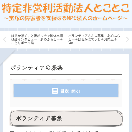
＆こ
はるかぽてぃと祝ボッチャ国体出場
ボランティアさん大募集 あめふら
お花
独占インタビュー あめふらしー＆
しー＆はるかぽてぃと＆お肉王子
見～
ことりボーイ編
Ver.
ボランティアの募集
目次
ボランティア募集