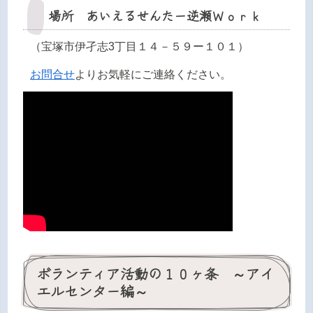
場所 あいえるせんたー逆瀬Ｗｏｒｋ
□
（宝塚市伊孑志3丁目１４－５９ー１０１）
□
お問合せ
よりお気軽にご連絡ください。
ボランティア活動の１０ヶ条 ～アイ
エルセンター編～