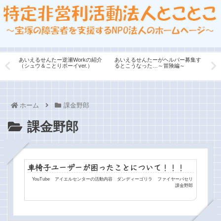
あいえるせんたー逆瀬Workの紹介
あいえるせんたーがヘルパー募集す
はる
（シュウ＆ことりボーイver.）
るとこうなった…～冒険編～
独占
こと
ホーム
課金野郎
課金野郎
車椅子ユーザーが困ったことについて！！！
YouTube
アイエルセンターの活動内容
ダンディーゴリラ
ファイヤーパセリ
課金野郎